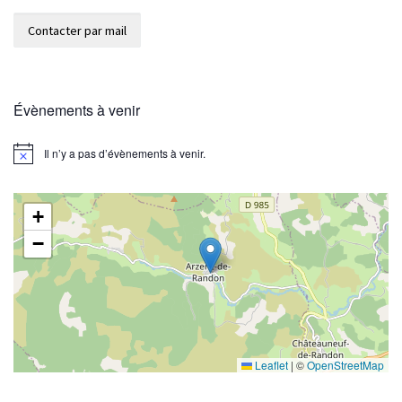
Évènements à venir
Il n’y a pas d’évènements à venir.
N
o
t
i
+
c
e
−
Leaflet
|
©
OpenStreetMap