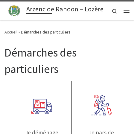
contenu
principal
Arzenc de Randon – Lozère
Passer au contenu
Search
Me
Accueil
»
Démarches des particuliers
Démarches des
particuliers
Je déménage
Je pars de