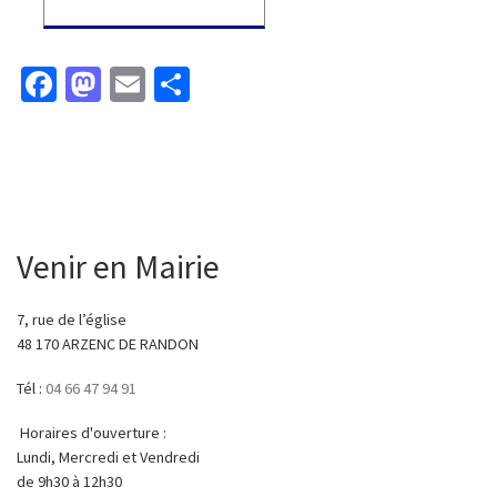
Fa
M
E
P
ce
as
m
ar
b
to
ai
ta
o
d
l
ge
o
o
r
k
n
Venir en Mairie
7, rue de l’église
48 170 ARZENC DE RANDON
Tél :
04 66 47 94 91
Horaires d'ouverture :
Lundi, Mercredi et Vendredi
de 9h30 à 12h30