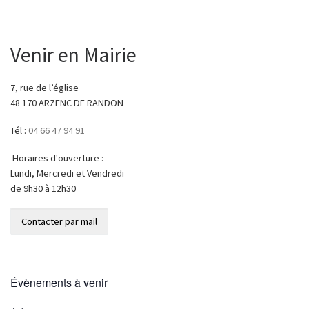
o
d
l
ge
o
o
r
k
n
Venir en Mairie
7, rue de l’église
48 170 ARZENC DE RANDON
Tél :
04 66 47 94 91
Horaires d'ouverture :
Lundi, Mercredi et Vendredi
de 9h30 à 12h30
Évènements à venir