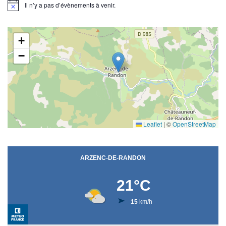
Il n’y a pas d’évènements à venir.
N
o
t
i
+
c
e
−
Leaflet
|
©
OpenStreetMap