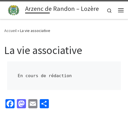
contenu
principal
Arzenc de Randon – Lozère
Passer au contenu
Search
Me
Accueil
»
La vie associative
La vie associative
En cours de rédaction
Fa
M
E
P
ce
as
m
ar
b
to
ai
ta