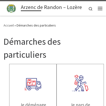
contenu
principal
Arzenc de Randon – Lozère
Passer au contenu
Search
Me
Accueil
»
Démarches des particuliers
Démarches des
particuliers
Je déménage
Je pars de