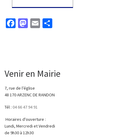
Fa
M
E
P
ce
as
m
ar
b
to
ai
ta
o
d
l
ge
o
o
r
k
n
Venir en Mairie
7, rue de l’église
48 170 ARZENC DE RANDON
Tél :
04 66 47 94 91
Horaires d'ouverture :
Lundi, Mercredi et Vendredi
de 9h30 à 12h30