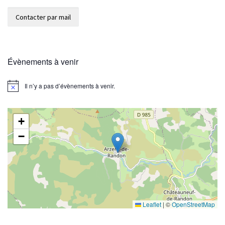
Évènements à venir
Il n’y a pas d’évènements à venir.
N
o
t
i
+
c
e
−
Leaflet
|
©
OpenStreetMap