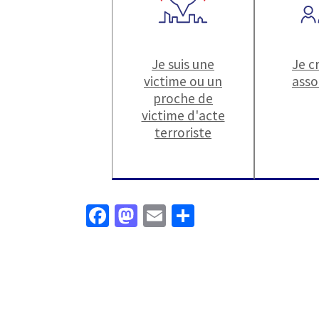
Je suis une
Je c
victime ou un
asso
proche de
victime d'acte
terroriste
Fa
M
E
P
ce
as
m
ar
b
to
ai
ta
o
d
l
ge
o
o
r