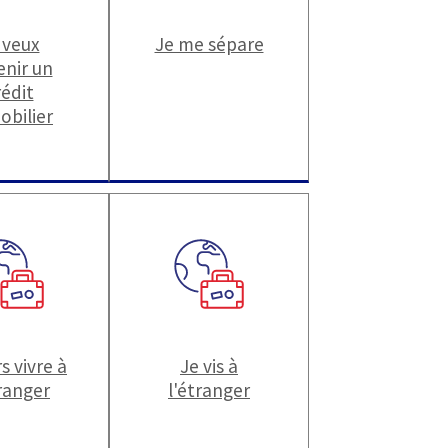
 veux
Je me sépare
enir un
rédit
obilier
s vivre à
Je vis à
tranger
l'étranger