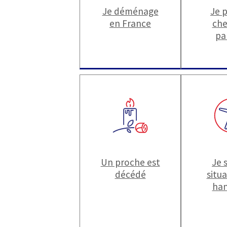
Je déménage
Je 
en France
che
pa
Un proche est
Je 
décédé
situ
han