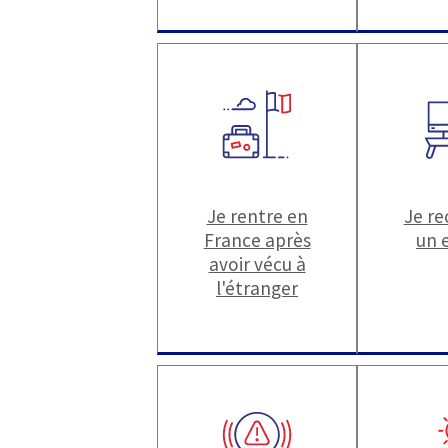
Je rentre en
Je r
France après
un 
avoir vécu à
l'étranger