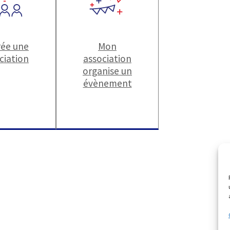
rée une
Mon
ciation
association
organise un
évènement