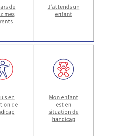
pars de
J'attends un
z mes
enfant
rents
suis en
Mon enfant
ation de
est en
dicap
situation de
handicap