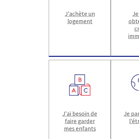
J'achète un
Je
logement
obt
c
imm
J'ai besoin de
Je par
faire garder
l'é
mes enfants