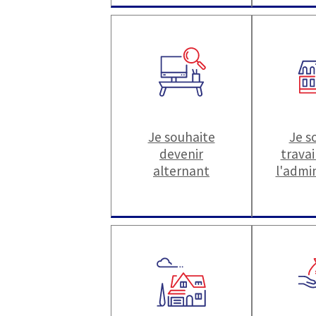
Je souhaite
Je s
devenir
travai
alternant
l'admi