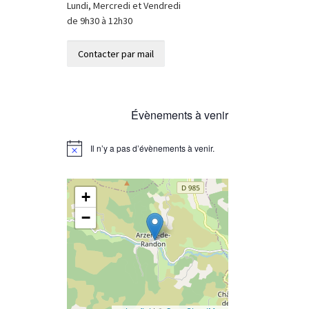
Lundi, Mercredi et Vendredi
de 9h30 à 12h30
Évènements à venir
Il n’y a pas d’évènements à venir.
N
o
t
i
+
c
e
−