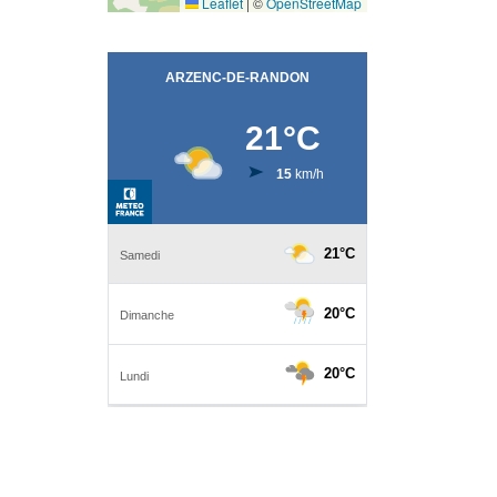
Leaflet
|
©
OpenStreetMap