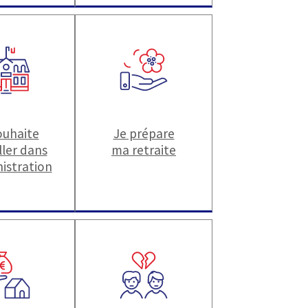
ouhaite
Je prépare
ller dans
ma retraite
nistration