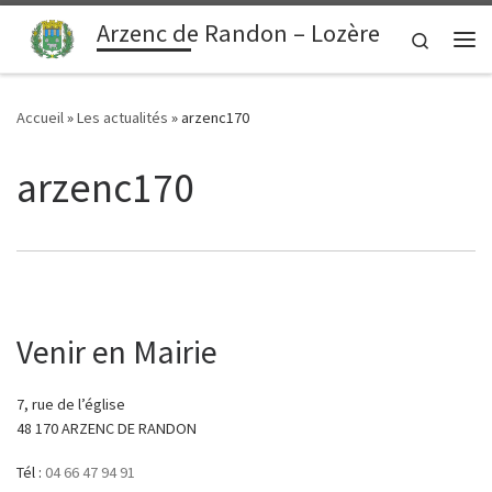
contenu
principal
Arzenc de Randon – Lozère
Passer au contenu
Search
Me
Accueil
»
Les actualités
»
arzenc170
arzenc170
Venir en Mairie
7, rue de l’église
48 170 ARZENC DE RANDON
Tél :
04 66 47 94 91