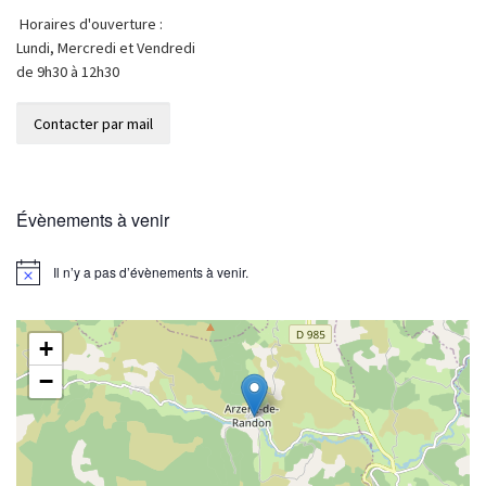
Horaires d'ouverture :
Lundi, Mercredi et Vendredi
de 9h30 à 12h30
Évènements à venir
Il n’y a pas d’évènements à venir.
N
o
t
i
+
c
e
−